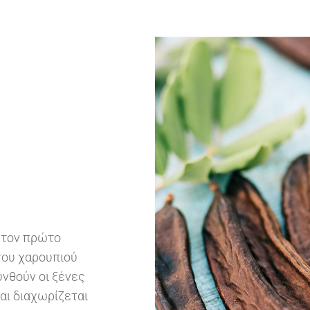
 τον πρώτο
 του χαρουπιού
νθούν οι ξένες
αι διαχωρίζεται