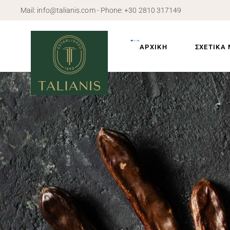
Mail:
info@talianis.com
- Phone:
+30 2810 317149
Προφίλ
Ιστορία
ΑΡΧΙΚΗ
ΣΧΕΤΙΚΑ
Εγκαταστά
Προφίλ
Ιστορία
Εγκαταστά