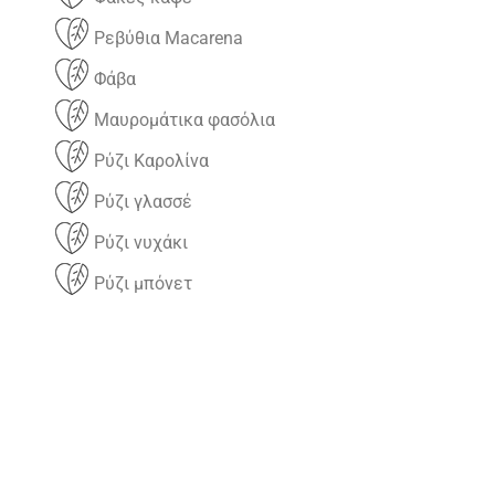
Ρεβύθια Macarena
Φάβα
Μαυρομάτικα φασόλια
Ρύζι Καρολίνα
Ρύζι γλασσέ
Ρύζι νυχάκι
Ρύζι μπόνετ