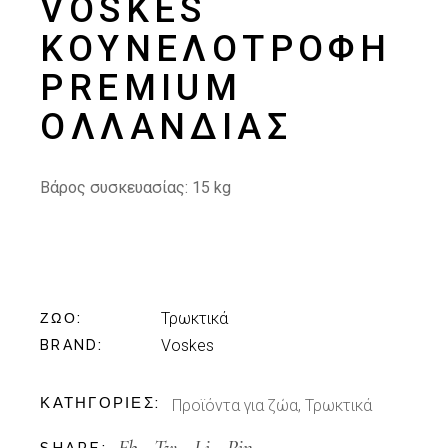
VOSKES
ΚΟΥΝΕΛΟΤΡΟΦΉ
PREMIUM
ΟΛΛΑΝΔΊΑΣ
Βάρος συσκευασίας: 15
kg
Τρωκτικά
ΖΏΟ
Voskes
BRAND
ΚΑΤΗΓΟΡΊΕΣ:
Προϊόντα για ζώα
,
Τρωκτικά
Fb.
Tw.
Li.
Pin.
SHARE: