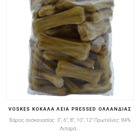
VOSKES ΚΌΚΑΛΑ ΛΕΊΑ PRESSED ΟΛΛΑΝΔΊΑΣ
Βάρος συσκευασίας: 3", 6", 8", 10", 12" Πρωτεΐνες: 84%
Λιπαρά:…