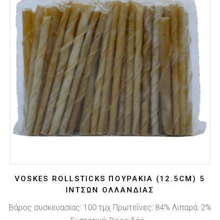
VOSKES ROLLSTICKS ΠΟΥΡΆΚΙΑ (12.5CM) 5
ΙΝΤΣΏΝ ΟΛΛΑΝΔΊΑΣ
Βάρος συσκευασίας: 100 τμχ Πρωτεΐνες: 84% Λιπαρά: 2%