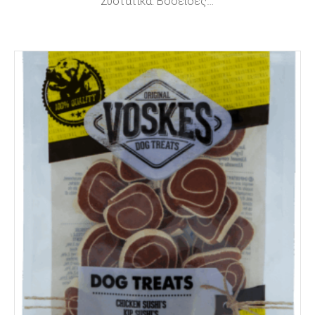
Συστατικά: Βοοειδές…