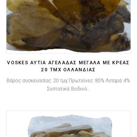
VOSKES ΑΥΤΙΆ ΑΓΕΛΆΔΑΣ ΜΕΓΆΛΑ ΜΕ ΚΡΈΑΣ
20 ΤΜΧ ΟΛΛΑΝΔΊΑΣ
Βάρος συσκευασίας: 20 τμχ Πρωτεΐνες: 85% Λιπαρά: 4%
Συστατικά: Βοδινό…