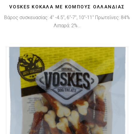
VOSKES ΚΌΚΑΛΑ ΜΕ ΚΌΜΠΟΥΣ ΟΛΛΑΝΔΊΑΣ
Βάρος συσκευασίας: 4" -4.5", 6"-7", 10"-11" Πρωτεΐνες: 84%
Λιπαρά: 2%…