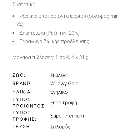
Συστατικά:
Ψάρι και υποπροϊόντα ψαριού (σολομός min.
16%)
Δημητριακά (Ρύζι min. 20%)
Παράγωγα Ζωικής προέλευσης
Μονάδα πώλησης:
1 σακί, 4 × 3 kg
Σκύλος
ΖΏΟ
Willowy Gold
BRAND
Ενήλικo
ΗΛΙΚΊΑ
ΤΎΠΟΣ
Ξηρά τροφή
ΠΡΟΪΌΝΤΟΣ
ΤΎΠΟΣ
Super Premium
ΤΡΟΦΉΣ
Σολομός
ΓΕΎΣΗ