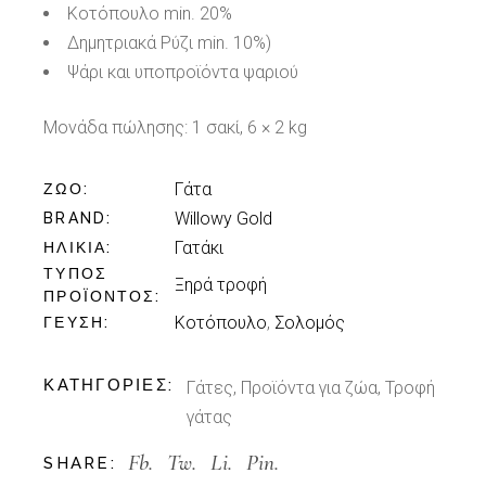
Κοτόπουλο min. 20%
Δημητριακά Ρύζι min. 10%)
Ψάρι και υποπροϊόντα ψαριού
Μονάδα πώλησης:
1 σακί, 6 × 2 kg
Γάτα
ΖΏΟ
Willowy Gold
BRAND
Γατάκι
ΗΛΙΚΊΑ
ΤΎΠΟΣ
Ξηρά τροφή
ΠΡΟΪΌΝΤΟΣ
Κοτόπουλο
,
Σολομός
ΓΕΎΣΗ
ΚΑΤΗΓΟΡΊΕΣ:
Γάτες
,
Προϊόντα για ζώα
,
Τροφή
γάτας
Fb.
Tw.
Li.
Pin.
SHARE: