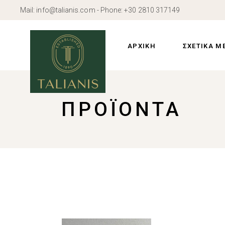
Skip
Mail:
info@talianis.com
- Phone:
+30 2810 317149
to
the
Προφίλ
content
Ιστορία
ΑΡΧΙΚΗ
ΣΧΕΤΙΚΑ Μ
Εγκαταστάσε
Προφίλ
ΠΡΟΪΌΝΤΑ
Ιστορία
Εγκαταστάσε