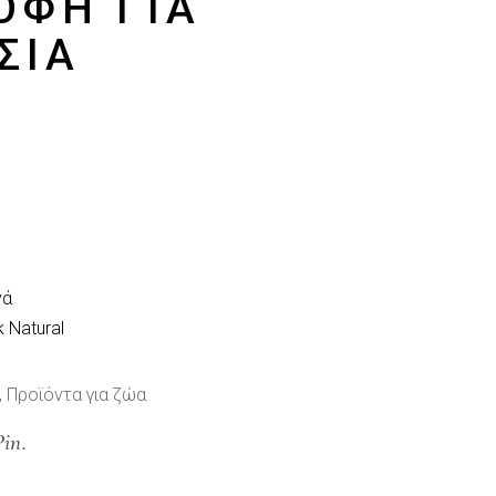
ΟΦΉ ΓΙΑ
ΣΙΑ
νά
 Natural
,
Προϊόντα για ζώα
Pin.