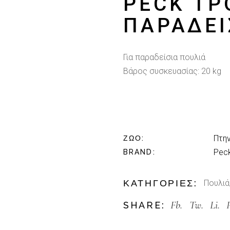
PECK ΤΡ
ΠΑΡΑΔΕΊ
Για παραδείσια πουλιά
Βάρος συσκευασίας: 20
kg
Πτη
ΖΏΟ
Peck
BRAND
ΚΑΤΗΓΟΡΊΕΣ:
Πουλιά
Fb.
Tw.
Li.
SHARE: