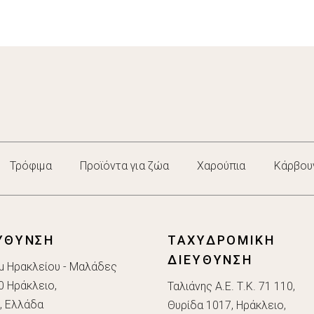
Τρόφιμα
Προϊόντα για ζώα
Χαρούπια
Κάρβου
ΥΘΥΝΣΗ
ΤΑΧΥΔΡΟΜΙΚΗ
ΔΙΕΥΘΥΝΣΗ
μ Ηρακλείου - Μαλάδες
0 Ηράκλειο,
Ταλιάνης Α.Ε. Τ.Κ. 71 110,
, Ελλάδα
Θυρίδα 1017, Ηράκλειο,