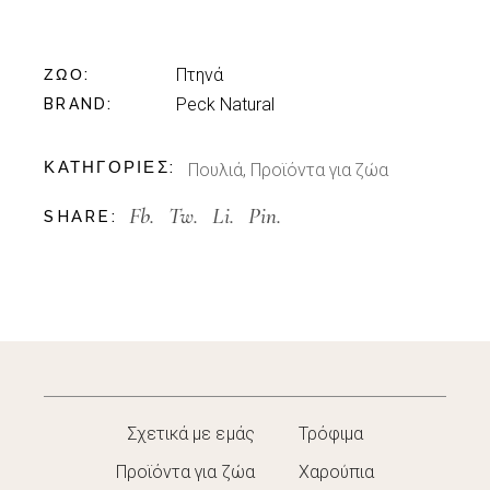
Πτηνά
ΖΏΟ
Peck Natural
BRAND
ΚΑΤΗΓΟΡΊΕΣ:
Πουλιά
,
Προϊόντα για ζώα
Fb.
Tw.
Li.
Pin.
SHARE:
Σχετικά με εμάς
Τρόφιμα
Προϊόντα για ζώα
Χαρούπια