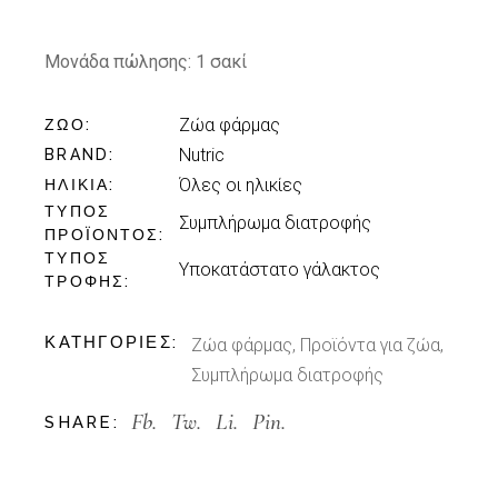
Μονάδα πώλησης: 1 σακί
Ζώα φάρμας
ΖΏΟ
Nutric
BRAND
Όλες οι ηλικίες
ΗΛΙΚΊΑ
ΤΎΠΟΣ
Συμπλήρωμα διατροφής
ΠΡΟΪΌΝΤΟΣ
ΤΎΠΟΣ
Υποκατάστατο γάλακτος
ΤΡΟΦΉΣ
ΚΑΤΗΓΟΡΊΕΣ:
Ζώα φάρμας
,
Προϊόντα για ζώα
,
Συμπλήρωμα διατροφής
Fb.
Tw.
Li.
Pin.
SHARE: