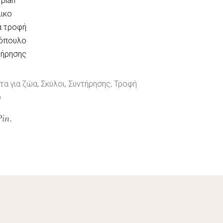
 plan
ικo
ά τροφή
όπουλο
τήρησης
τα για ζώα
,
Σκύλοι
,
Συντήρησης
,
Τροφή
υ
Pin.