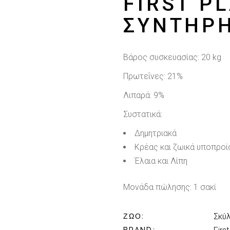
FIRST P
ΣΥΝΤΉΡ
Βάρος συσκευασίας: 20 kg
Πρωτεΐνες: 21%
Λιπαρά: 9%
Συστατικά:
Δημητριακά
Κρέας και ζωικά υποπροϊ
Έλαια και Λίπη
Μονάδα πώλησης: 1 σακί
Σκύ
ΖΏΟ