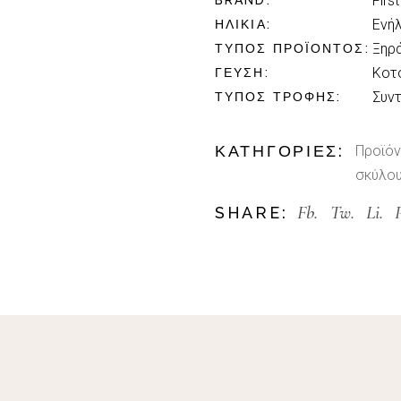
First
BRAND
Ενήλ
ΗΛΙΚΊΑ
Ξηρ
ΤΎΠΟΣ ΠΡΟΪΌΝΤΟΣ
Κοτ
ΓΕΎΣΗ
Συν
ΤΎΠΟΣ ΤΡΟΦΉΣ
ΚΑΤΗΓΟΡΊΕΣ:
Προϊόν
σκύλο
Fb.
Tw.
Li.
SHARE: