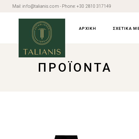
Skip
Mail:
info@talianis.com
- Phone:
+30 2810 317149
to
the
Προφίλ
content
Ιστορία
ΑΡΧΙΚΗ
ΣΧΕΤΙΚΑ Μ
Εγκαταστάσε
Προφίλ
ΠΡΟΪΌΝΤΑ
Ιστορία
Εγκαταστάσε