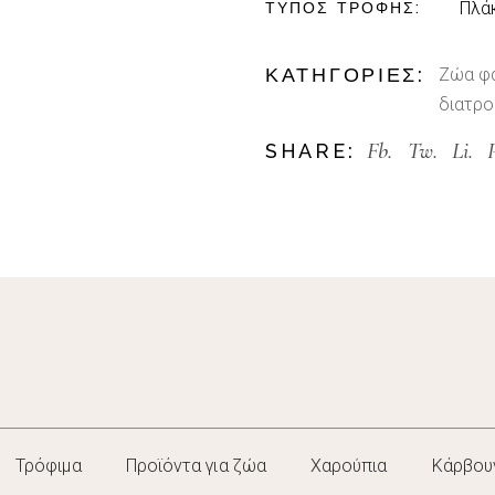
Πλά
ΤΎΠΟΣ ΤΡΟΦΉΣ
ΚΑΤΗΓΟΡΊΕΣ:
Ζώα φ
διατρ
Fb.
Tw.
Li.
SHARE:
Τρόφιμα
Προϊόντα για ζώα
Χαρούπια
Κάρβου