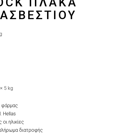
OCK ΠΛΆΚΑ
 ΑΣΒΕΣΤΊΟΥ
g
× 5 kg
 φάρμας
N. Hellas
 οι ηλικίες
πλήρωμα διατροφής