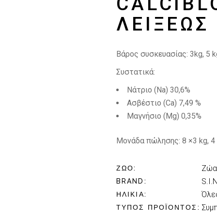
CALCIBL
ΛΕΊΞΕΩΣ
Βάρος συσκευασίας: 3kg, 5 k
Συστατικά:
Νάτριο (Na) 30,6%
Ασβέστιο (Ca) 7,49 %
Μαγνήσιο (Mg) 0,35%
Μονάδα πώλησης: 8 ×3 kg, 4 
Ζώα
ΖΏΟ
S.I.
BRAND
Όλες
ΗΛΙΚΊΑ
Συμ
ΤΎΠΟΣ ΠΡΟΪΌΝΤΟΣ