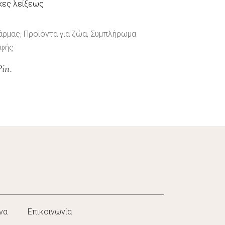
κες λείξεως
άρμας
,
Προϊόντα για ζώα
,
Συμπλήρωμα
οφής
Pin.
να
Επικοινωνία