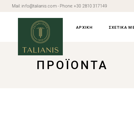
Skip
Mail:
info@talianis.com
- Phone:
+30 2810 317149
to
the
Προφίλ
content
Ιστορία
ΑΡΧΙΚΗ
ΣΧΕΤΙΚΑ Μ
Εγκαταστάσε
Προφίλ
ΠΡΟΪΌΝΤΑ
Ιστορία
Εγκαταστάσε