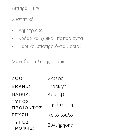
Λιπαρά: 11 %
Συστατικά:
Δημητριακά
Κρέας και ζωικά υποπροϊόντα
Ψάρι και υποπροϊόντα ψαριού
Μονάδα πώλησης: 1 σακί
Σκύλος
ΖΏΟ
Brooklyn
BRAND
Κουτάβι
ΗΛΙΚΊΑ
ΤΎΠΟΣ
Ξηρά τροφή
ΠΡΟΪΌΝΤΟΣ
Κοτόπουλο
ΓΕΎΣΗ
ΤΎΠΟΣ
Συντήρησης
ΤΡΟΦΉΣ