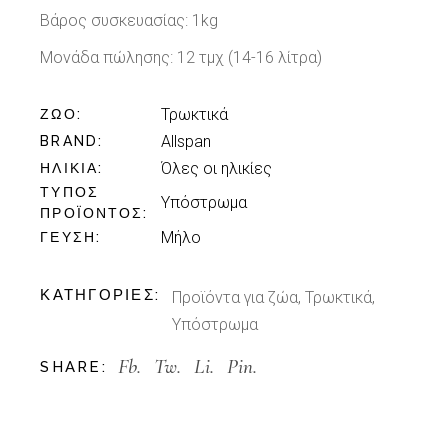
Βάρος συσκευασίας: 1kg
Μονάδα πώλησης: 12 τμχ (14-16 λίτρα)
Τρωκτικά
ΖΏΟ
Allspan
BRAND
Όλες οι ηλικίες
ΗΛΙΚΊΑ
ΤΎΠΟΣ
Υπόστρωμα
ΠΡΟΪΌΝΤΟΣ
Μήλο
ΓΕΎΣΗ
ΚΑΤΗΓΟΡΊΕΣ:
Προϊόντα για ζώα
,
Τρωκτικά
,
Υπόστρωμα
Fb.
Tw.
Li.
Pin.
SHARE: