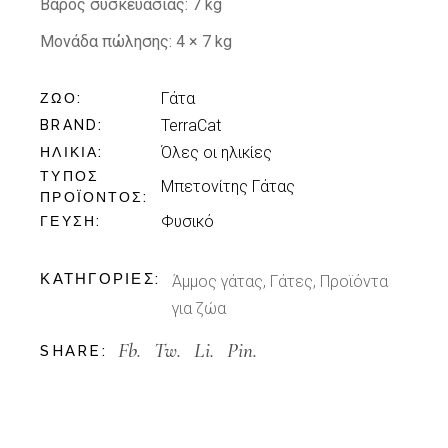
Βάρος συσκευασίας:
7 kg
Μονάδα πώλησης:
4 × 7 kg
Γάτα
ΖΏΟ
TerraCat
BRAND
Όλες οι ηλικίες
ΗΛΙΚΊΑ
ΤΎΠΟΣ
Μπετονίτης Γάτας
ΠΡΟΪΌΝΤΟΣ
Φυσικό
ΓΕΎΣΗ
ΚΑΤΗΓΟΡΊΕΣ:
Άμμος γάτας
,
Γάτες
,
Προϊόντα
για ζώα
Fb.
Tw.
Li.
Pin.
SHARE: