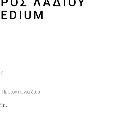
ΡΟΣ ΛΑΔΙΟΎ
MEDIUM
νά
,
Προϊόντα για ζώα
Pin.