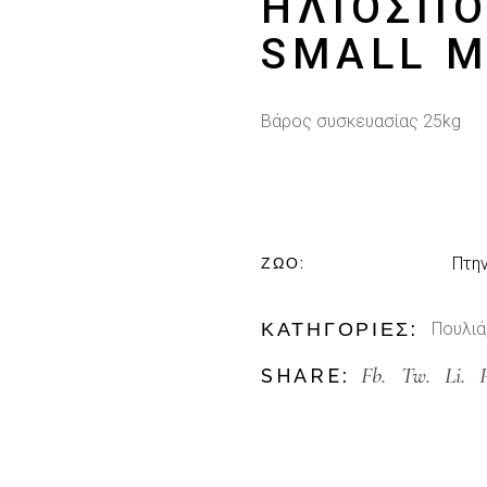
ΗΛΙΌΣΠΟ
SMALL 
Βάρος συσκευασίας 25kg
Πτη
ΖΏΟ
ΚΑΤΗΓΟΡΊΕΣ:
Πουλιά
Fb.
Tw.
Li.
SHARE: