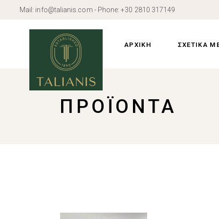
Skip
Mail:
info@talianis.com
- Phone:
+30 2810 317149
to
the
Προφίλ
content
Ιστορία
ΑΡΧΙΚΗ
ΣΧΕΤΙΚΑ Μ
Εγκαταστάσε
Προφίλ
ΠΡΟΪΌΝΤΑ
Ιστορία
Εγκαταστάσε