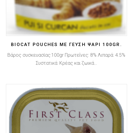
BIOCAT POUCHES ΜΕ ΓΕΥΣΗ ΨΑΡΙ 100GR.
Βάρος συσκευασίας:100gr Πρωτεΐνες: 8% Λιπαρά: 4.5%
Συστατικά: Κρέας και ζωικά…